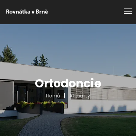
Ortodoncie
Homů
Aktuality