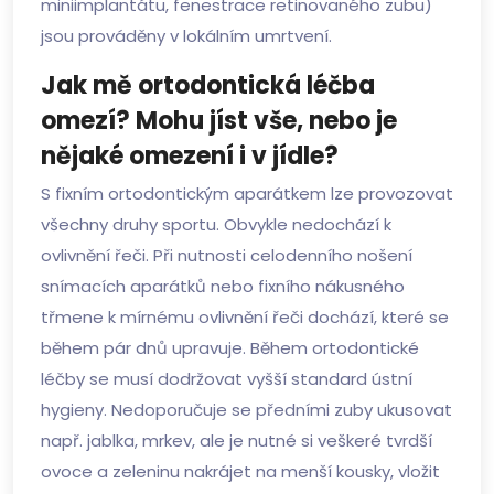
miniimplantátu, fenestrace retinovaného zubu)
jsou prováděny v lokálním umrtvení.
Jak mě ortodontická léčba
omezí? Mohu jíst vše, nebo je
nějaké omezení i v jídle?
S fixním ortodontickým aparátkem lze provozovat
všechny druhy sportu. Obvykle nedochází k
ovlivnění řeči. Při nutnosti celodenního nošení
snímacích aparátků nebo fixního nákusného
třmene k mírnému ovlivnění řeči dochází, které se
během pár dnů upravuje. Během ortodontické
léčby se musí dodržovat vyšší standard ústní
hygieny. Nedoporučuje se předními zuby ukusovat
např. jablka, mrkev, ale je nutné si veškeré tvrdší
ovoce a zeleninu nakrájet na menší kousky, vložit