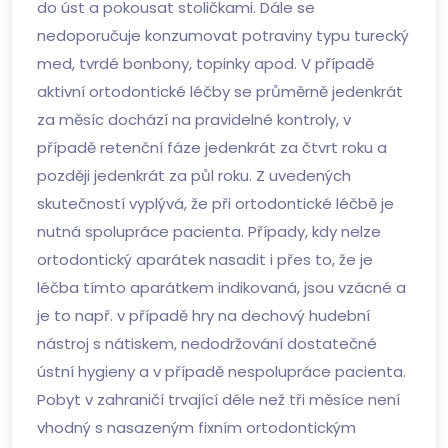
do úst a pokousat stoličkami. Dále se
nedoporučuje konzumovat potraviny typu turecký
med, tvrdé bonbony, topinky apod. V případě
aktivní ortodontické léčby se průměrně jedenkrát
za měsíc dochází na pravidelné kontroly, v
případě retenční fáze jedenkrát za čtvrt roku a
později jedenkrát za půl roku. Z uvedených
skutečností vyplývá, že při ortodontické léčbě je
nutná spolupráce pacienta. Případy, kdy nelze
ortodontický aparátek nasadit i přes to, že je
léčba tímto aparátkem indikovaná, jsou vzácné a
je to např. v případě hry na dechový hudební
nástroj s nátiskem, nedodržování dostatečné
ústní hygieny a v případě nespolupráce pacienta.
Pobyt v zahraničí trvající déle než tři měsíce není
vhodný s nasazeným fixním ortodontickým