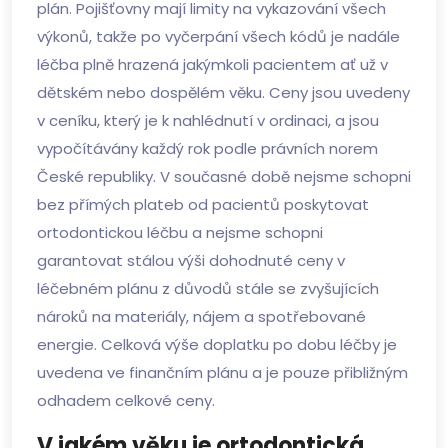
plán. Pojišťovny mají limity na vykazování všech
výkonů, takže po vyčerpání všech kódů je nadále
léčba plně hrazená jakýmkoli pacientem ať už v
dětském nebo dospělém věku. Ceny jsou uvedeny
v ceníku, který je k nahlédnutí v ordinaci, a jsou
vypočítávány každý rok podle právních norem
České republiky. V současné době nejsme schopni
bez přímých plateb od pacientů poskytovat
ortodontickou léčbu a nejsme schopni
garantovat stálou výši dohodnuté ceny v
léčebném plánu z důvodů stále se zvyšujících
nároků na materiály, nájem a spotřebované
energie. Celková výše doplatku po dobu léčby je
uvedena ve finančním plánu a je pouze přibližným
odhadem celkové ceny.
V jakém věku je ortodontická