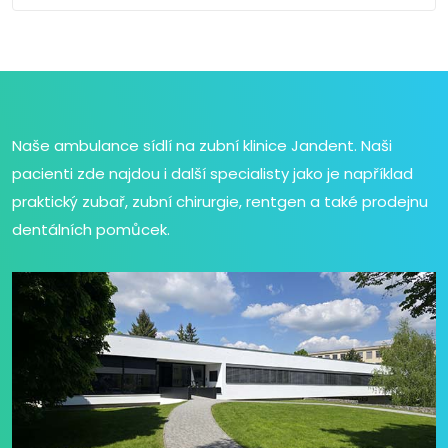
Naše ambulance sídlí na zubní klinice Jandent. Naši
pacienti zde najdou i další specialisty jako je například
praktický zubař, zubní chirurgie, rentgen a také prodejnu
dentálních pomůcek.