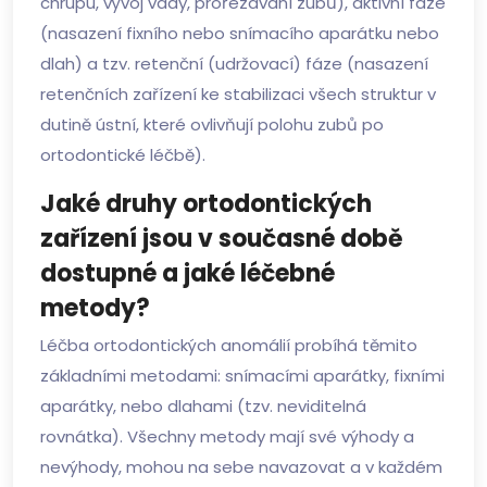
chrupu, vývoj vady, prořezávání zubů), aktivní fáze
(nasazení fixního nebo snímacího aparátku nebo
dlah) a tzv. retenční (udržovací) fáze (nasazení
retenčních zařízení ke stabilizaci všech struktur v
dutině ústní, které ovlivňují polohu zubů po
ortodontické léčbě).
Jaké druhy ortodontických
zařízení jsou v současné době
dostupné a jaké léčebné
metody?
Léčba ortodontických anomálií probíhá těmito
základními metodami: snímacími aparátky, fixními
aparátky, nebo dlahami (tzv. neviditelná
rovnátka). Všechny metody mají své výhody a
nevýhody, mohou na sebe navazovat a v každém