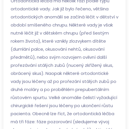
Ortodontická léčba má několik fází podle typu
ortodontické vady. Jak již bylo řečeno, většina
ortodontických anomálií se začíná léčit v dětství v
období smíšeného chrupu. Některé vady je však
nutné léčit již v dětském chrupu (před šestým
rokem života), které vznikly zlozvykem dítěte
(dumlání palce, okusování nehtů, okusování
předmětů), nebo svým rozvojem ovlivní další
prořezávání stálých zubů (nucený zkřížený skus,
obrácený skus). Naopak některé ortodontické
vady jsou léčeny až po prořezání stálých zubů po
druhé moláry a po proběhlém prepubertálním
růstovém spurtu. Velké anomálie čelistí vyžadující
chirurgické řešení jsou léčeny po ukončení růstu
pacienta. Obecně lze říct, že ortodontická léčba
má tři fáze: fáze pozorování (sledujeme vývoj