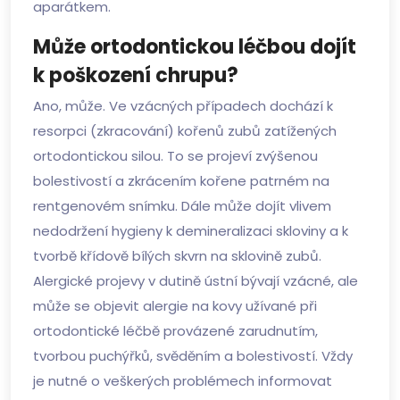
aparátkem.
Může ortodontickou léčbou dojít
k poškození chrupu?
Ano, může. Ve vzácných případech dochází k
resorpci (zkracování) kořenů zubů zatížených
ortodontickou silou. To se projeví zvýšenou
bolestivostí a zkrácením kořene patrném na
rentgenovém snímku. Dále může dojít vlivem
nedodržení hygieny k demineralizaci skloviny a k
tvorbě křídově bílých skvrn na sklovině zubů.
Alergické projevy v dutině ústní bývají vzácné, ale
může se objevit alergie na kovy užívané při
ortodontické léčbě provázené zarudnutím,
tvorbou puchýřků, svěděním a bolestivostí. Vždy
je nutné o veškerých problémech informovat